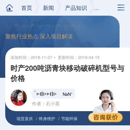
首页
新闻
产品知识
正文
聚焦行业热点 深入项目解读
添加时间：2018-11-07
更新时间：2019-04-15
时产200吨沥青块移动破碎机型号与
价格
NaN″
作者：石小英
现货直供
终身维护
节能环保