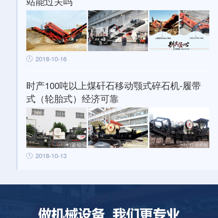
站能过关吗
2018-10-16
时产100吨以上煤矸石移动颚式碎石机-履带
式（轮胎式）经济可靠
2018-10-13