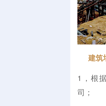
建筑
1，根
司；