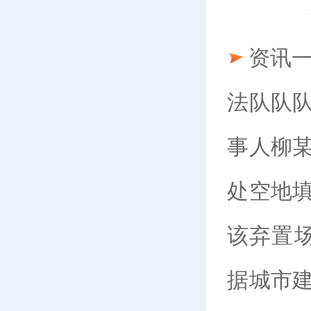
资讯
法队队
事人柳
处空地
该弃置场
据城市