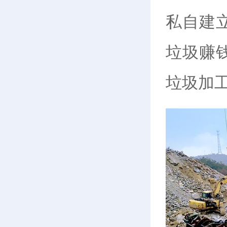
私自建
垃圾赚
垃圾加