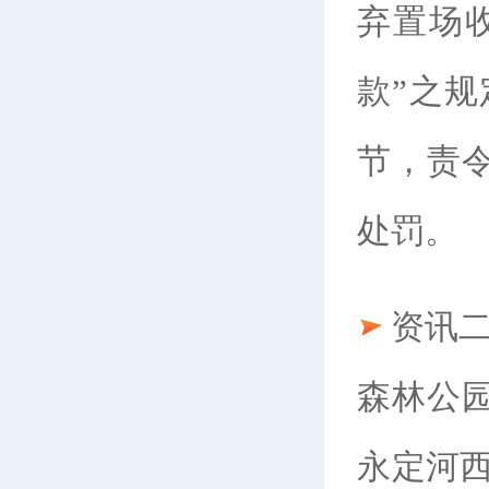
弃置场收
款”之
节，责
处罚。
资讯
森林公
永定河