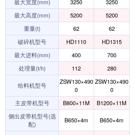
最大宽度(mm)
3250
3250
最大高度(mm)
5200
5200
重量(t)
62
62
破碎机型号
HD1110
HD1315
最大进料(mm)
400
700
处理量(t/h)
112
280
ZSW130×490
ZSW130×490
给料机型号
0
0
主皮带机型号
B800×11M
B1200×11M
侧出皮带机型号(选
B650×4m
B650×4m
配)
型