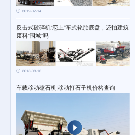
2019-02-14
反击式破碎机“恋上”车式轮胎底盘，还怕建筑
废料“围城”吗
2018-08-18
车载移动磕石机|移动打石子机价格查询
型