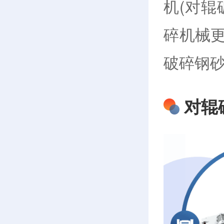
机(对辊
碎机械
破碎钢
对辊