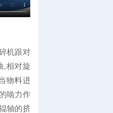
碎机跟对
,相对旋
当物料进
的啮力作
辊轴的挤