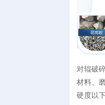
对辊破
材料、
硬度以