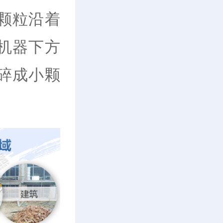
颗粒沿着
机器下方
碎成小颗