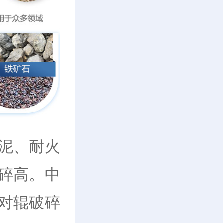
泥、耐火
碎高。中
对辊破碎