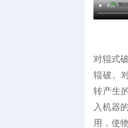
对辊式
辊破。
转产生
入机器
用，使