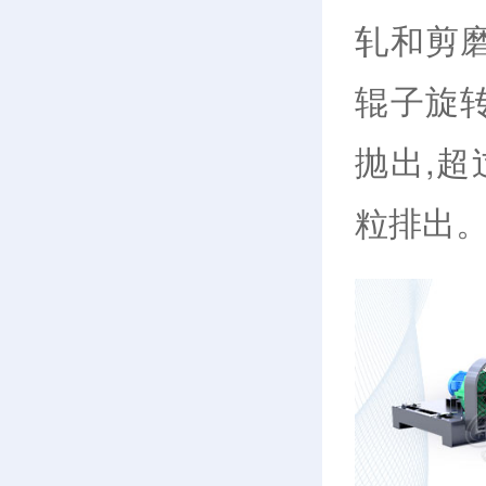
轧和剪
辊子旋
抛出,
粒排出