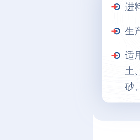
进
生
适
土
砂