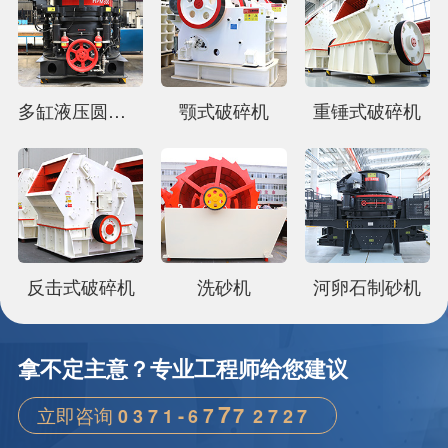
多缸液压圆锥破碎机
颚式破碎机
重锤式破碎机
反击式破碎机
洗砂机
河卵石制砂机
拿不定主意？专业工程师给您建议
1
6
立即咨询
7
-
0
3
7
7
7
2
7
2
7