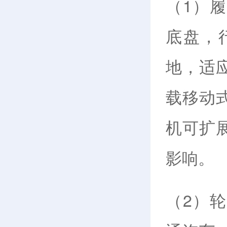
（1）
底盘，
地，适
载移动
机可扩
影响。
（2）