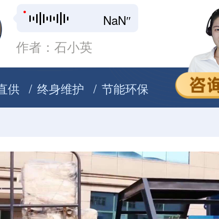
NaN″
作者：石小英
直供
终身维护
节能环保