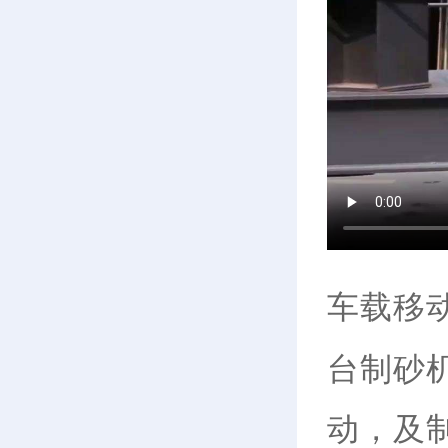
车载移
台制砂
动，及