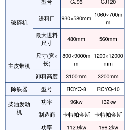
型号
CJ96
CJ120
1060×700m
进料口
930×580mm
破碎机
m
最大进料
480mm
560mm
尺寸
尺寸(宽×
800×9000m
1200×12000
长)
m
mm
主皮带机
卸料高度
3100mm
3200mm
除铁器
型号
RCYQ-8
RCYQ-10
功率
96kw
132kw
柴油发动
机
制造商
卡特帕金斯
卡特帕金斯
功率
112.9kw
196.2kw