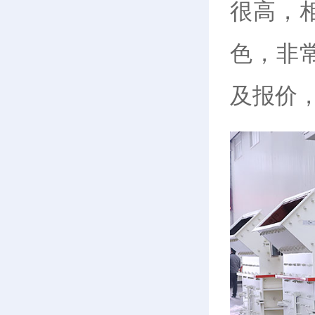
很高，
色，非
及报价