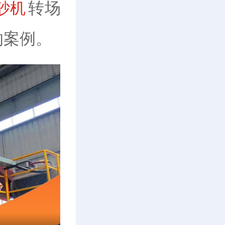
转场
砂机
的案例。